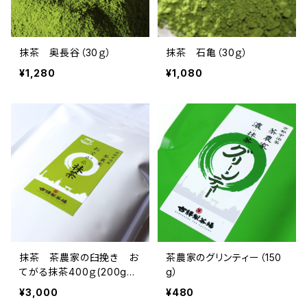
抹茶 奥長谷（30ｇ）
抹茶 石亀（30ｇ）
¥1,280
¥1,080
抹茶 茶農家の臼挽き お
茶農家のグリンティー（150
てがる抹茶400ｇ(200g×
g）
2)
¥3,000
¥480