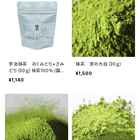
合組01
宇治抹茶 おくみどり×さみ
抹茶 京の大谷（30ｇ）
どり（30ｇ）抹茶100％（国
¥1,500
産100％・無添加・無香料・
¥1,140
無着色）（製菓・抹茶ラテ・お
稽古用）抹茶の粉末パウダ
ー、ミルクを入れて抹茶ラテ
に 定価1140円 内容量：
30ｇ入（京都宇治茶 古勝
製茶場） 合組02