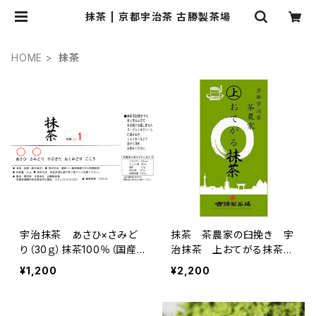
抹茶 | 京都宇治茶 古勝製茶場
HOME
抹茶
宇治抹茶 あさひ×さみど
抹茶 茶農家の臼挽き 宇
り（30ｇ）抹茶100％（国産1
治抹茶 上おてがる抹茶
00％・無添加・無香料・無着
100ｇ
¥1,200
¥2,200
色）（製菓・抹茶ラテ・お稽古
用）抹茶の粉末パウダー、ミ
ルクを入れて抹茶ラテに