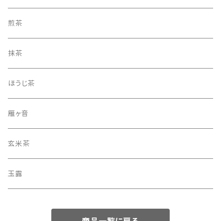
煎茶
抹茶
ほうじ茶
雁ヶ音
玄米茶
玉露