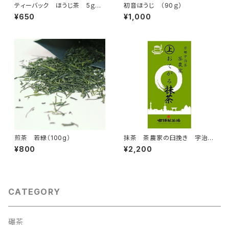
ティーバック ほうじ茶 5ｇ×5
初音ほうじ （90ｇ）
5パック
¥650
¥1,000
煎茶 若緑（100g）
抹茶 茶農家の臼挽き 宇治抹
茶 上おてがる抹茶 100ｇ
¥800
¥2,200
CATEGORY
碾茶