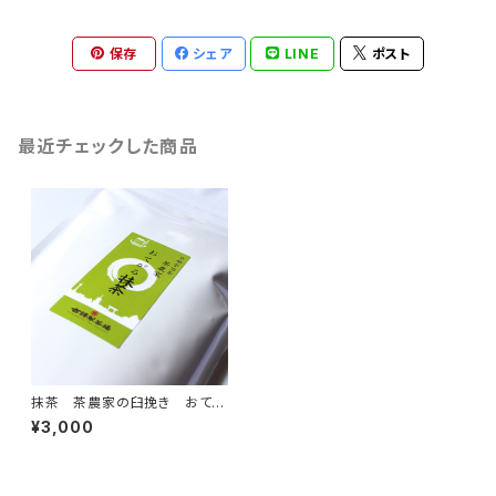
保存
シェア
LINE
ポスト
最近チェックした商品
抹茶 茶農家の臼挽き おてが
る抹茶400ｇ(200g×2)
¥3,000