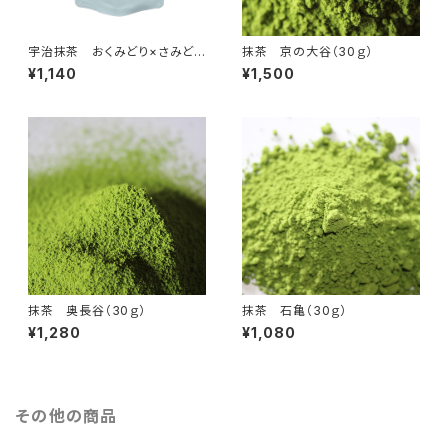
宇治抹茶 おくみどり×さみどり
抹茶 京の大谷（30ｇ）
（30ｇ）抹茶100％（国産10
¥1,140
¥1,500
0％・無添加・無香料・無着色）
（製菓・抹茶ラテ・お稽古用）抹茶
の粉末パウダー、ミルクを入れて
抹茶ラテに 定価1140円 内
容量：30ｇ入（京都宇治茶 古
勝製茶場） 合組02
抹茶 奥長谷（30ｇ）
抹茶 石亀（30ｇ）
¥1,280
¥1,080
その他の商品