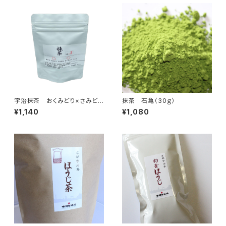
宇治抹茶 おくみどり×さみどり
抹茶 石亀（30ｇ）
（30ｇ）抹茶100％（国産10
¥1,140
¥1,080
0％・無添加・無香料・無着色）
（製菓・抹茶ラテ・お稽古用）抹茶
の粉末パウダー、ミルクを入れて
抹茶ラテに 定価1140円 内
容量：30ｇ入（京都宇治茶 古
勝製茶場） 合組02