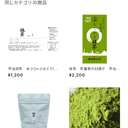
同じカテゴリの商品
宇治抹茶 あさひ×さみどり（3
抹茶 茶農家の臼挽き 宇治抹
0ｇ）抹茶100％（国産100％・無
茶 上おてがる抹茶 100ｇ
¥1,200
¥2,200
添加・無香料・無着色）（製菓・抹
茶ラテ・お稽古用）抹茶の粉末パ
ウダー、ミルクを入れて抹茶ラテ
に 合組01