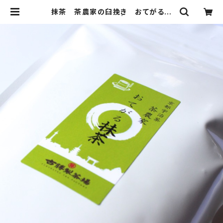
抹茶 茶農家の臼挽き おてがる抹
茶400ｇ(200g×2) | 京都宇治茶 古
勝製茶場