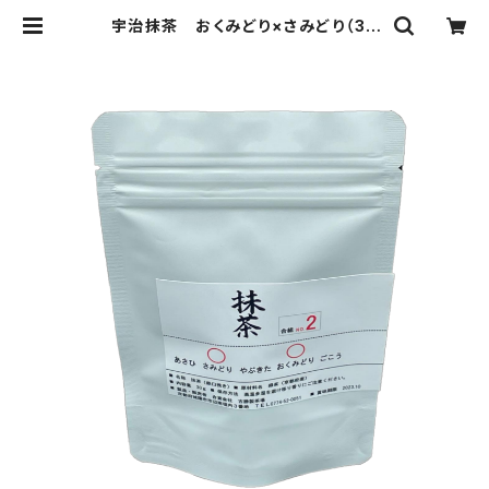
宇治抹茶 おくみどり×さみどり（30
ｇ）抹茶100％（国産100％・無添加・
無香料・無着色）（製菓・抹茶ラテ・お
稽古用）抹茶の粉末パウダー、ミルク
を入れて抹茶ラテに 定価1140円
内容量：30ｇ入（京都宇治茶 古勝製
茶場） 合組02 | 京都宇治茶 古勝
製茶場