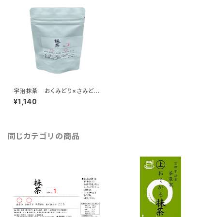
宇治抹茶 おくみどり×さみどり
（30ｇ）抹茶100％（国産10
¥1,140
0％・無添加・無香料・無着色）
（製菓・抹茶ラテ・お稽古用）抹茶
の粉末パウダー、ミルクを入れて
抹茶ラテに 定価1140円 内
容量：30ｇ入（京都宇治茶 古
同じカテゴリの商品
勝製茶場） 合組02