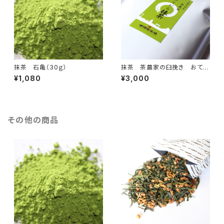
抹茶 石亀（30ｇ）
抹茶 茶農家の臼挽き おてが
る抹茶400ｇ(200g×2)
¥1,080
¥3,000
その他の商品