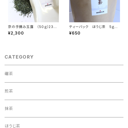
京の手摘み玉露 （50ｇ）2300
ティーバック ほうじ茶 5ｇ×5
円
5パック
¥2,300
¥650
CATEGORY
碾茶
煎茶
抹茶
ほうじ茶