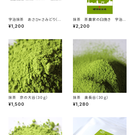
宇治抹茶 あさひ×さみどり（3
抹茶 茶農家の臼挽き 宇治抹
0ｇ）抹茶100％（国産100％・無
茶 上おてがる抹茶 100ｇ
¥1,200
¥2,200
添加・無香料・無着色）（製菓・抹
茶ラテ・お稽古用）抹茶の粉末パ
ウダー、ミルクを入れて抹茶ラテ
に 合組01
抹茶 京の大谷（30ｇ）
抹茶 奥長谷（30ｇ）
¥1,500
¥1,280