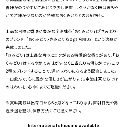
香味がのりやすいさみどりを少し焙煎し、クセがなく味はまろや
かで苦味が少ないのが特徴なおくみどりとの合組抹茶。
上品な旨味と香味が豊かな宇治抹茶「おくみどり」と「さみどり」
のブレンド。「おくみどり×さみどり（30ｇ）合組02」という逸品が
完成しました。
「さみどり」は上品な旨味とコクがある特徴的な香りがあり、「お
くみどり」はまろやかで苦味が少なく口当たりも滑らかです。この
2種をブレンドすることで、深い味わいになるよう配合しました。
一口飲んで、心に温かな優しさが広がります。宇治抹茶ならでは
の味わいを、心ゆくまでご堪能ください。
※賞味期限は出荷日から6ヶ月となっております。直射日光や高
温多湿を避け、保存方法にご注意ください。
International shipping available