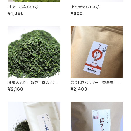
抹茶 石亀（30ｇ）
上玄米茶（200ｇ）
¥1,080
¥600
抹茶の原料 碾茶 京のここ
ほうじ茶パウダー 茶農家 お
ろ （50ｇ）
てがるほうじ茶パウダー400ｇ
¥2,160
¥2,400
(400g×1)2400円