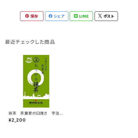
保存
シェア
LINE
ポスト
最近チェックした商品
抹茶 茶農家の臼挽き 宇治抹
茶 上おてがる抹茶 100ｇ
¥2,200