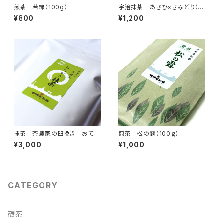
煎茶 若緑（100g）
宇治抹茶 あさひ×さみどり（3
0ｇ）抹茶100％（国産100％・無
¥800
¥1,200
添加・無香料・無着色）（製菓・抹
茶ラテ・お稽古用）抹茶の粉末パ
ウダー、ミルクを入れて抹茶ラテ
に 合組01
抹茶 茶農家の臼挽き おてが
煎茶 松の露（100ｇ）
る抹茶400ｇ(200g×2)
¥3,000
¥1,000
CATEGORY
碾茶