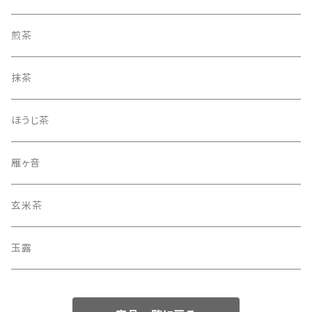
煎茶
抹茶
ほうじ茶
雁ヶ音
玄米茶
玉露