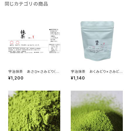
同じカテゴリの商品
宇治抹茶 あさひ×さみどり（3
宇治抹茶 おくみどり×さみどり
0ｇ）抹茶100％（国産100％・無
（30ｇ）抹茶100％（国産10
¥1,200
¥1,140
添加・無香料・無着色）（製菓・抹
0％・無添加・無香料・無着色）
茶ラテ・お稽古用）抹茶の粉末パ
（製菓・抹茶ラテ・お稽古用）抹茶
ウダー、ミルクを入れて抹茶ラテ
の粉末パウダー、ミルクを入れて
に 合組01
抹茶ラテに 定価1140円 内
容量：30ｇ入（京都宇治茶 古
勝製茶場） 合組02