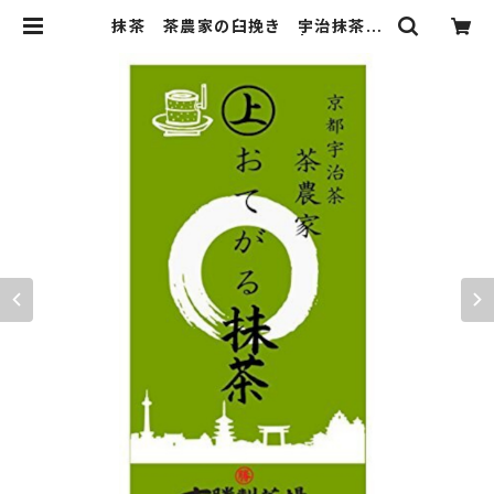
抹茶 茶農家の臼挽き 宇治抹茶
上おてがる抹茶 100ｇ | 京都宇治
茶 古勝製茶場