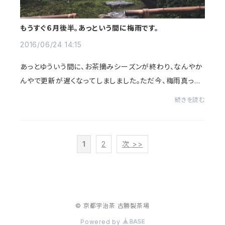
もうすぐ６月後半。あっという間に梅雨です。
2016/06/24 14:15
あっとゆういう間に、お茶摘みシーズンが終わり、なんやか
んやで更新が遅くなってしましました。ただ今、梅雨真っ最
中！ 雨。雨の毎日です。午前中は、ぱっと晴れて畑仕事が少
続きを読む
し出来ました。いつになるやら梅雨明...
1
2
次 >>
© 京都宇治茶 古勝製茶場
Powered by