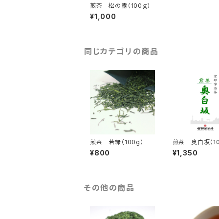
煎茶 松の露（100ｇ）
¥1,000
同じカテゴリの商品
煎茶 若緑（100g）
煎茶 奥白坂（10
¥800
¥1,350
その他の商品