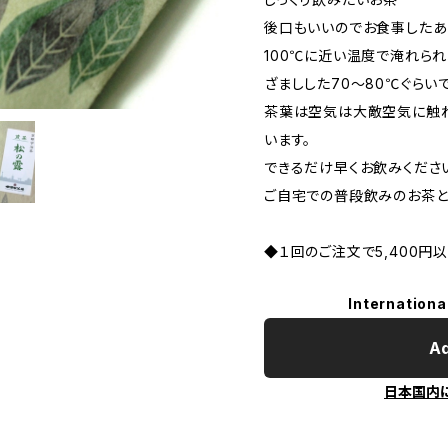
後口もいいのでお食事したあ
100℃に近い温度で淹れら
ざましした70～80℃ぐらい
茶葉は空気は大敵空気に触
います。
できるだけ早くお飲みくださ
ご自宅での普段飲みのお茶と
◆１回のご注文で5,400
Internationa
Ad
日本国内