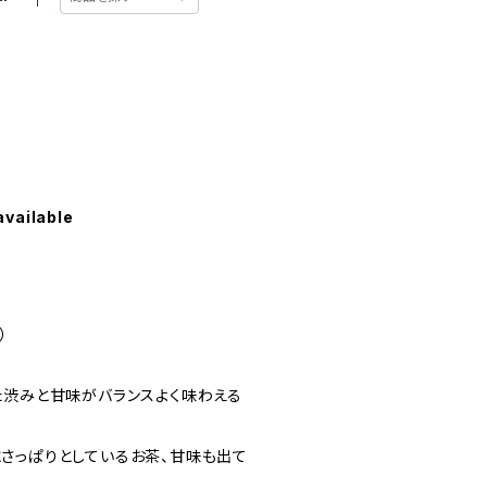
available
）
た渋みと甘味がバランスよく味わえる
さっぱりとしているお茶、甘味も出て