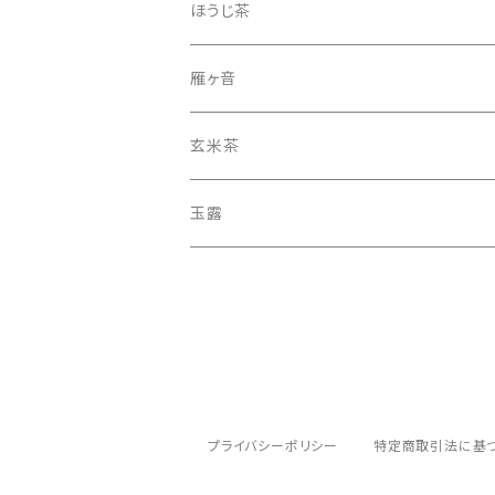
ほうじ茶
雁ヶ音
玄米茶
玉露
プライバシーポリシー
特定商取引法に基