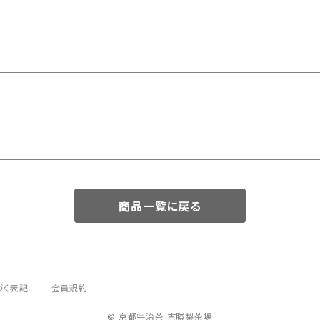
商品一覧に戻る
づく表記
会員規約
© 京都宇治茶 古勝製茶場