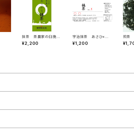
抹茶 茶農家の臼挽
宇治抹茶 あさひ×さ
煎茶 
き 宇治抹茶 上おて
みどり（30ｇ）抹茶10
¥2,200
¥1,200
¥1,7
がる抹茶 100ｇ
0％（国産100％・無添
加・無香料・無着色）（製
菓・抹茶ラテ・お稽古用）
抹茶の粉末パウダー、ミ
ルクを入れて抹茶ラテ
に 合組01