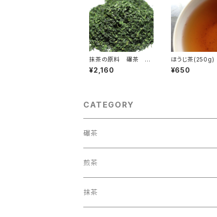
抹茶の原料 碾茶 京
ほうじ茶(250g)
のこころ （50ｇ）
¥2,160
¥650
CATEGORY
碾茶
煎茶
抹茶