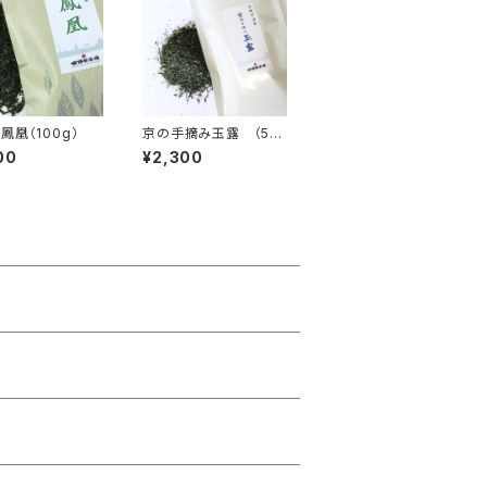
鳳凰（100g）
京の手摘み玉露 （50
ｇ）2300円
00
¥2,300