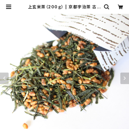
上玄米茶（200ｇ） | 京都宇治茶 古勝
製茶場