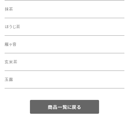
抹茶
ほうじ茶
雁ヶ音
玄米茶
玉露
商品一覧に戻る