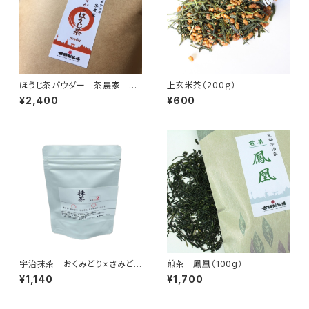
ほうじ茶パウダー 茶農家 お
上玄米茶（200ｇ）
てがるほうじ茶パウダー400ｇ
¥2,400
¥600
(400g×1)2400円
宇治抹茶 おくみどり×さみどり
煎茶 鳳凰（100g）
（30ｇ）抹茶100％（国産10
¥1,140
¥1,700
0％・無添加・無香料・無着色）
（製菓・抹茶ラテ・お稽古用）抹茶
の粉末パウダー、ミルクを入れて